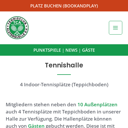
Zum
PLATZ BUCHEN (BOOKANDPLAY)
Inhalt
springen
Mai
Men
PUNKTSPIELE
|
NEWS
|
GÄSTE
Tennishalle
4 Indoor-Tennisplätze (Teppichboden)
Mitgliedern stehen neben den
10 Außenplätzen
auch 4 Tennisplätze mit Teppichboden in unserer
Halle zur Verfügung. Die Hallenplätze können
auch von
Gästen
gebucht werden. Diese ist mit