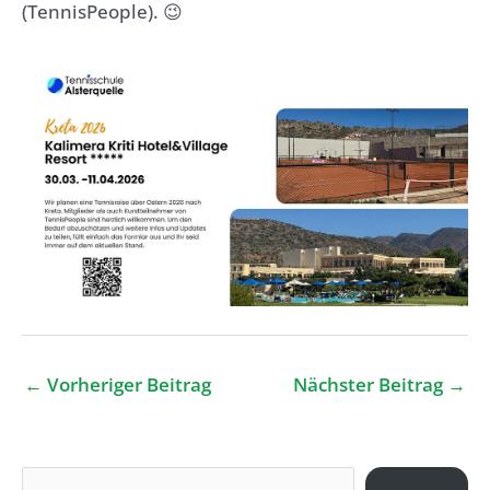
(TennisPeople). 😉
Post
←
Vorheriger Beitrag
Nächster Beitrag
→
navigation
S